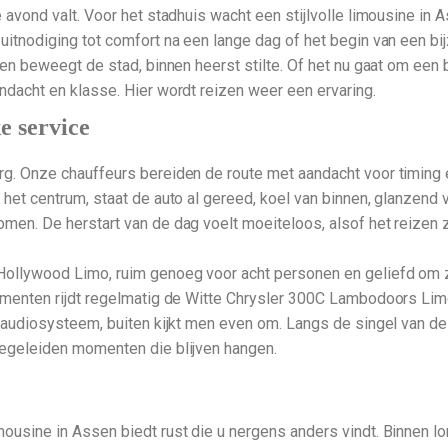
e avond valt. Voor het stadhuis wacht een stijlvolle limousine in
 uitnodiging tot comfort na een lange dag of het begin van een b
ten beweegt de stad, binnen heerst stilte. Of het nu gaat om een bru
andacht en klasse. Hier wordt reizen weer een ervaring.
e service
rg. Onze chauffeurs bereiden de route met aandacht voor timing en
 het centrum, staat de auto al gereed, koel van binnen, glanzend
men. De herstart van de dag voelt moeiteloos, alsof het reizen zel
ollywood Limo, ruim genoeg voor acht personen en geliefd om zij
 momenten rijdt regelmatig de Witte Chrysler 300C Lambodoors Li
t audiosysteem, buiten kijkt men even om. Langs de singel van de s
 begeleiden momenten die blijven hangen.
mousine in Assen biedt rust die u nergens anders vindt. Binnen l