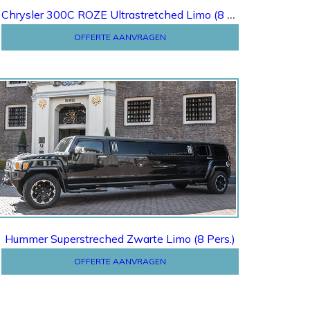
Chrysler 300C ROZE Ultrastretched Limo (8 Pers.)
OFFERTE AANVRAGEN
Offerte
Hummer Superstreched Zwarte Limo (8 Pers.)
OFFERTE AANVRAGEN