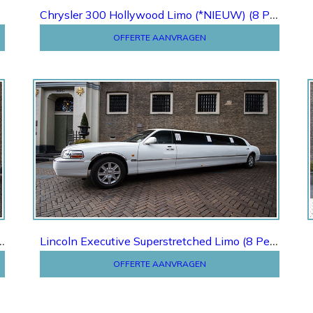
Chrysler 300 Hollywood Limo (*NIEUW) (8 Pers.)
OFFERTE AANVRAGEN
Offerte
C Lambodoors Limo (8 Pers.)
Lincoln Executive Superstretched Limo (8 Pers.)
OFFERTE AANVRAGEN