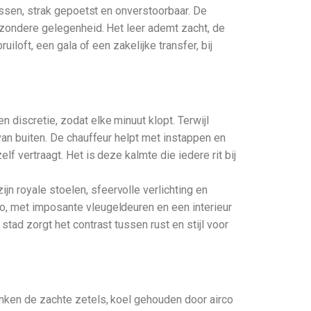
 Assen, strak gepoetst en onverstoorbaar. De
ijzondere gelegenheid. Het leer ademt zacht, de
iloft, een gala of een zakelijke transfer, bij
 discretie, zodat elke minuut klopt. Terwijl
 van buiten. De chauffeur helpt met instappen en
f vertraagt. Het is deze kalmte die iedere rit bij
n royale stoelen, sfeervolle verlichting en
mo, met imposante vleugeldeuren en een interieur
tad zorgt het contrast tussen rust en stijl voor
onken de zachte zetels, koel gehouden door airco