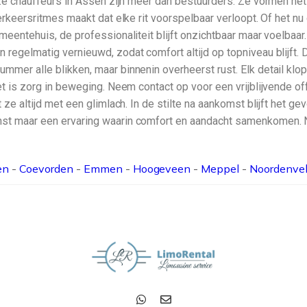
nze chauffeurs in Assen zijn meer dan bestuurders. Ze vormen het 
erkeersritmes maakt dat elke rit voorspelbaar verloopt. Of het nu
eentehuis, de professionaliteit blijft onzichtbaar maar voelbaar. 
regelmatig vernieuwd, zodat comfort altijd op topniveau blijft.
er alle blikken, maar binnenin overheerst rust. Elk detail klopt,
t is zorg in beweging. Neem contact op voor een vrijblijvende offe
 ze altijd met een glimlach. In de stilte na aankomst blijft het
st maar een ervaring waarin comfort en aandacht samenkomen. Ne
en
-
Coevorden
-
Emmen
-
Hoogeveen
-
Meppel
-
Noordenve