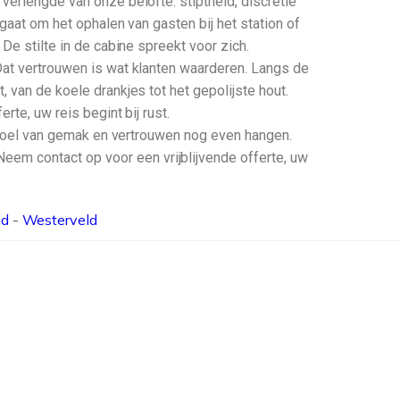
verlengde van onze belofte: stiptheid, discretie
 gaat om het ophalen van gasten bij het station of
De stilte in de cabine spreekt voor zich.
 Dat vertrouwen is wat klanten waarderen. Langs de
 van de koele drankjes tot het gepolijste hout.
rte, uw reis begint bij rust.
 gevoel van gemak en vertrouwen nog even hangen.
em contact op voor een vrijblijvende offerte, uw
ld
-
Westerveld