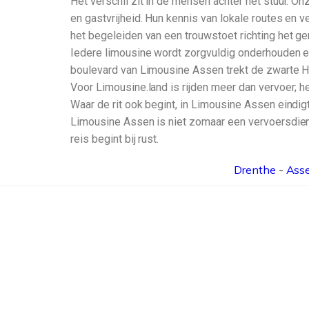
Het verschil zit in de mensen achter het stuur. O
en gastvrijheid. Hun kennis van lokale routes en v
het begeleiden van een trouwstoet richting het gem
Iedere limousine wordt zorgvuldig onderhouden en 
boulevard van Limousine Assen trekt de zwarte Humm
Voor Limousine.land is rijden meer dan vervoer; he
Waar de rit ook begint, in Limousine Assen eindigt
Limousine Assen is niet zomaar een vervoersdien
reis begint bij rust.
Drenthe
-
Ass