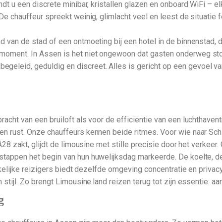
dt u een discrete minibar, kristallen glazen en onboard WiFi – elk
De chauffeur spreekt weinig, glimlacht veel en leest de situatie f
d van de stad of een ontmoeting bij een hotel in de binnenstad, 
oment. In Assen is het niet ongewoon dat gasten onderweg stopp
eleid, geduldig en discreet. Alles is gericht op een gevoel va
racht van een bruiloft als voor de efficiëntie van een luchthave
en rust. Onze chauffeurs kennen beide ritmes. Voor wie naar Sc
A28 zakt, glijdt de limousine met stille precisie door het verkeer
tappen het begin van hun huwelijksdag markeerde. De koelte, de 
zakelijke reizigers biedt dezelfde omgeving concentratie en priv
stijl. Zo brengt Limousine.land reizen terug tot zijn essentie: aan
g