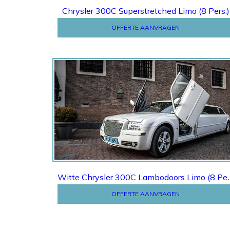
Chrysler 300C Superstretched Limo (8 Pers.)
OFFERTE AANVRAGEN
Offerte
Witte Chrysler 300
OFFERTE AANVRAGEN