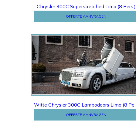
Chrysler 300C Superstretched Limo (8 Pers.)
OFFERTE AANVRAGEN
Offerte
Witte Chrysler 300
OFFERTE AANVRAGEN