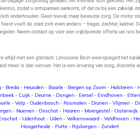
de bagage zorgvuldig geladen, het interieur licht gekoeld. Het zi
kennis, zodat u ontspannen aankomt, of dat nu bij een zakelijk din
sch onderhouden. Geen toeval, maar bewuste zorg. De motor start
feest voelt de stad zich even anders – trager, zachter, kalmer. 
egelen. Neem contact op voor een vrijblijvende offerte uw reis beg
ze altijd met een glimlach. Limousine Best weerspiegelt het karakt
d meer is dan vervoer. Het is een ervaring van zorg, discretie en
g
-
Breda
-
Heusden
-
Baarle
-
Bergen op Zoom
-
Halsteren
-
enbeek
-
Cuijk
-
Deurne
-
Dongen
-
Eersel
-
Eindhoven
-
Etten
oirle
-
Velp
-
Oudenbosch
-
Rosmalen
-
Drunen
-
Vlijmen
-
D
ergen
-
Nuenen
-
Oirschot
-
Haaren
-
Moergestel
-
Oisterwijk
Enschot
-
Udenhout
-
Uden
-
Valkenswaard
-
Veldhoven
-
He
Hoogerheide
-
Putte
-
Rijsbergen
-
Zundert