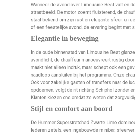
Wanneer de avond over Limousine Best valt en de s
straatbeeld. De motor zoemt fluisterend, de chau
staat bekend om zijn rust en elegante sfeer, en e
of een feestelijke avond, de ervaring begint met sti
Elegantie in beweging
In de oude binnenstad van Limousine Best glanzen
avondlicht, de chauffeur manoeuvreert rustig door
maakt niet alleen indruk, maar schept ook een gevo
naadloos aansluiten bij het programma. Onze chauf
Ook voor zakelijke gasten of transfers naar de lu
opdoemen, volgt de rit richting Schiphol zonder en
Klanten kiezen ons omdat ze weten dat zorgvuldigh
Stijl en comfort aan boord
De Hummer Superstretched Zwarte Limo domineert
lederen zetels, een ingebouwde minibar, sfeerverlic