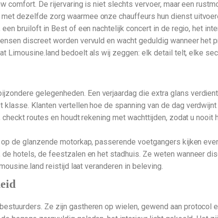
uw comfort. De rijervaring is niet slechts vervoer, maar een rust
n met dezelfde zorg waarmee onze chauffeurs hun dienst uitvoer
een bruiloft in Best of een nachtelijk concert in de regio, het int
wensen discreet worden vervuld en wacht geduldig wanneer het pr
at Limousine.land bedoelt als wij zeggen: elk detail telt, elke s
jzondere gelegenheden. Een verjaardag die extra glans verdient
 klasse. Klanten vertellen hoe de spanning van de dag verdwijnt 
, checkt routes en houdt rekening met wachttijden, zodat u nooit h
ht op de glanzende motorkap, passerende voetgangers kijken even o
, de hotels, de feestzalen en het stadhuis. Ze weten wanneer di
imousine.land reistijd laat veranderen in beleving.
heid
estuurders. Ze zijn gastheren op wielen, gewend aan protocol en