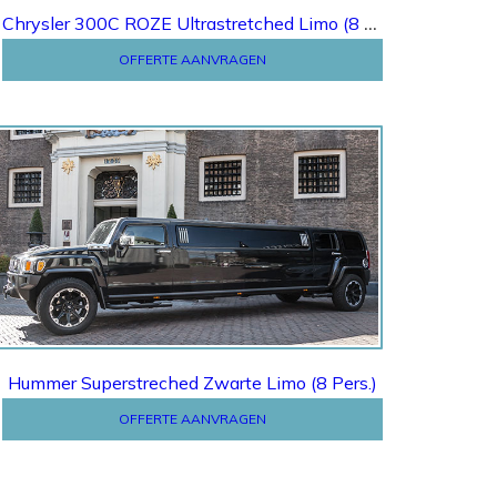
Chrysler 300C ROZE Ultrastretched Limo (8 Pers.)
OFFERTE AANVRAGEN
Offerte
Hummer Superstreched Zwarte Limo (8 Pers.)
OFFERTE AANVRAGEN