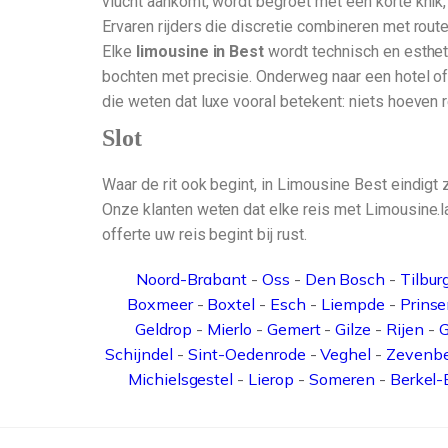
vlucht aankomt, wordt begroet met een korte knik, 
Ervaren rijders die discretie combineren met route
Elke
limousine in Best
wordt technisch en estheti
bochten met precisie. Onderweg naar een hotel of 
die weten dat luxe vooral betekent: niets hoeven r
Slot
Waar de rit ook begint, in Limousine Best eindigt 
Onze klanten weten dat elke reis met Limousine.lan
offerte uw reis begint bij rust.
Noord-Brabant
-
Oss
-
Den Bosch
-
Tilbur
Boxmeer
-
Boxtel
-
Esch
-
Liempde
-
Prins
Geldrop
-
Mierlo
-
Gemert
-
Gilze
-
Rijen
-
G
Schijndel
-
Sint-Oedenrode
-
Veghel
-
Zevenb
Michielsgestel
-
Lierop
-
Someren
-
Berkel-