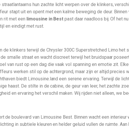
traatlantaarns hun zachte licht werpen over de klinkers, verschij
ffeur stapt uit en opent met een kalme beweging de deur. Binnen
en rit met een
limousine in Best
past daar naadloos bij. Of het nu
jl en eindigt met rust.
 de klinkers terwijl de Chrysler 300C Superstretched Limo het 
 de smalle straat en wacht discreet terwijl het bruidspaar pose
el van rust op een dag die vaak vol spanning en emotie zit. Elke 
feurs werken stil op de achtergrond, maar zijn er altijd precies 
chthaven biedt Limousine.land een serene ervaring. Terwijl de li
ige haast. De stilte in de cabine, de geur van leer, het zachte z
eid en ervaring het verschil maken. Wij rijden niet alleen, we 
 de boulevard van Limousine Best. Binnen wacht een interieur
hting in subtiele kleuren en helder geluid vullen de ruimte. Aan b