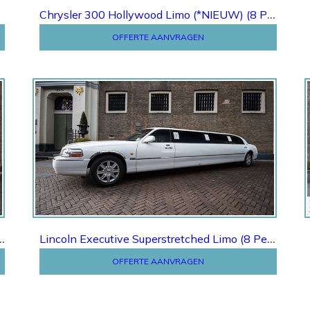
Chrysler 300 Hollywood Limo (*NIEUW) (8 Pers.)
OFFERTE AANVRAGEN
Offerte
C Lambodoors Limo (8 Pers.)
Lincoln Executive Superstretched Limo (8 Pers.)
OFFERTE AANVRAGEN