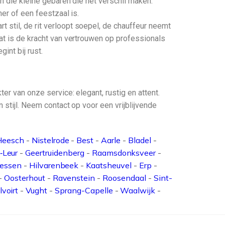
jn die kleine gebaren die het verschil maken.
er of een feestzaal is.
 stil, de rit verloopt soepel, de chauffeur neemt
Dat is de kracht van vertrouwen op professionals
int bij rust.
er van onze service: elegant, rustig en attent.
 stijl. Neem contact op voor een vrijblijvende
Heesch
-
Nistelrode
-
Best
-
Aarle
-
Bladel
-
‑Leur
-
Geertruidenberg
-
Raamsdonksveer
-
iessen
-
Hilvarenbeek
-
Kaatsheuvel
-
Erp
-
-
Oosterhout
-
Ravenstein
-
Roosendaal
-
Sint-
lvoirt
-
Vught
-
Sprang-Capelle
-
Waalwijk
-