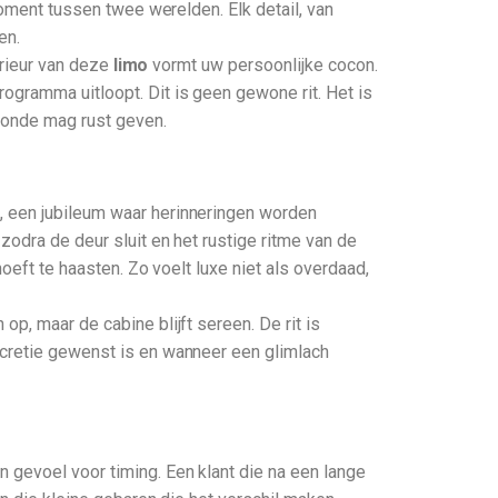
moment tussen twee werelden. Elk detail, van
en.
erieur van deze
limo
vormt uw persoonlijke cocon.
ogramma uitloopt. Dit is geen gewone rit. Het is
econde mag rust geven.
, een jubileum waar herinneringen worden
zodra de deur sluit en het rustige ritme van de
oeft te haasten. Zo voelt luxe niet als overdaad,
p, maar de cabine blijft sereen. De rit is
scretie gewenst is en wanneer een glimlach
 gevoel voor timing. Een klant die na een lange