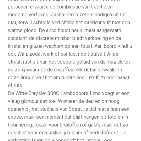
personen ervaart u de combinatie van traditie en
moderne verfijning. Zachte leren zetels nodigen uit tot
rust, terwijl subtiele verlichting het interieur vult met een
warme gloed. De airco houdt het klimaat aangenaam
constant, de discrete minibar biedt verkoeling en de
kristallen glazen wachten op een toast. Aan boord vindt u
ook WiFi, zodat werk of contact nooit stilvalt. Alles
straalt rust uit, van het soepele geluid van de muziek tot
de zorg waarmee de chauffeur elk detail bewaakt. In
deze
limo
draait het om ruimte voor uzelf, zonder haast
of ruis.
De Witte Chrysler 300C Lambodoors Limo voegt er een
vleug glamour aan toe. Wanneer de deuren omhoog
openen bij het stadhuis van Soest, is dat niet alleen een
entree, maar een moment dat blijft hangen op foto en in
herinnering. Ideaal voor bruiloften of gala’s, maar net zo
geschikt voor een stijlvol jubileum of bedrijfsfeest. De
verlichting langs de vloer geeft het interieur een