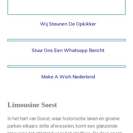
Wij Steunen De Opkikker
Stuur Ons Een Whatsapp Bericht
WHATSAPP
Make A Wish Nederland
MAKE A WISH NEDERLAND
Limousine Soest
In het hart van Soest, waar historische lanen en groene
parken elkaars stilte afwisselen, komt een glanzende