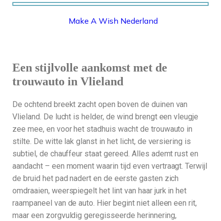
Make A Wish Nederland
MAKE A WISH NEDERLAND
Een stijlvolle aankomst met de
trouwauto in Vlieland
De ochtend breekt zacht open boven de duinen van
Vlieland. De lucht is helder, de wind brengt een vleugje
zee mee, en voor het stadhuis wacht de trouwauto in
stilte. De witte lak glanst in het licht, de versiering is
subtiel, de chauffeur staat gereed. Alles ademt rust en
aandacht – een moment waarin tijd even vertraagt. Terwijl
de bruid het pad nadert en de eerste gasten zich
omdraaien, weerspiegelt het lint van haar jurk in het
raampaneel van de auto. Hier begint niet alleen een rit,
maar een zorgvuldig geregisseerde herinnering,