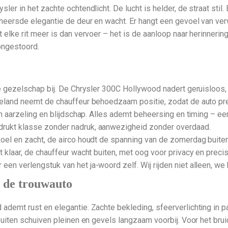
ler in het zachte ochtendlicht. De lucht is helder, de straat stil. 
beheersde elegantie de deur en wacht. Er hangt een gevoel van ver
t elke rit meer is dan vervoer – het is de aanloop naar herinnerin
 ongestoord.
le gezelschap bij. De Chrysler 300C Hollywood nadert geruisloos, 
eeland neemt de chauffeur behoedzaam positie, zodat de auto pre
an aarzeling en blijdschap. Alles ademt beheersing en timing – een
drukt klasse zonder nadruk, aanwezigheid zonder overdaad.
oel en zacht, de airco houdt de spanning van de zomerdag buiten. 
 klaar, de chauffeur wacht buiten, met oog voor privacy en precisie
een verlengstuk van het ja-woord zelf. Wij rijden niet alleen, w
n de trouwauto
ademt rust en elegantie. Zachte bekleding, sfeerverlichting in pa
, buiten schuiven pleinen en gevels langzaam voorbij. Voor het br