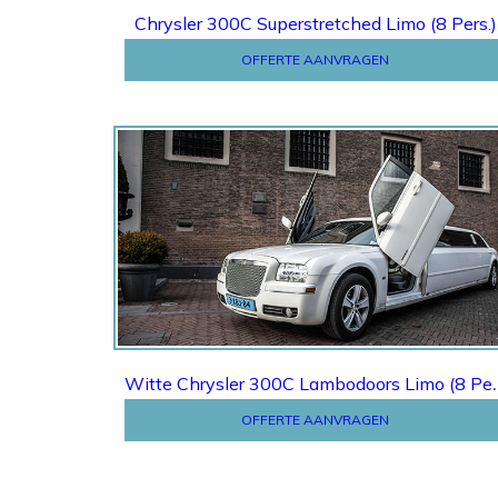
Chrysler 300C Superstretched Limo (8 Pers.)
OFFERTE AANVRAGEN
Offerte
Witte Chrysler 300
OFFERTE AANVRAGEN