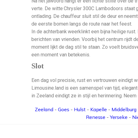
Na het jawoord hangt er een lichte stilte over de
verte. De witte Chrysler 300C Lambodoors staat gl
ontlading. De chauffeur sluit stil de deur en neemt
de eerste bomen langs de route naar het feest.
In de achterbank weerklinkt een bijna heilige rust.
berichten van vrienden. Voorbij het centrum rijdt 
moment lijkt de dag stil te staan. Zo voelt bruids
een moment van betekenis.
Slot
Een dag vol precisie, rust en vertrouwen eindigt wa
Limousine.land is een samenspel van tijd, elegant
in Zeeland eindigt ze in stijl en herinnering. Nee
Zeeland
-
Goes
-
Hulst
-
Kapelle
-
Middelburg
Renesse
-
Yerseke
-
Ni