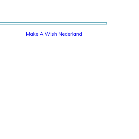
Make A Wish Nederland
MAKE A WISH NEDERLAND