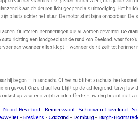
 trappen van het stadhuis. De gasten praten zacht, het geluid va
anzend klaar, de deuren licht geopend als uitnodiging. Het bruids
 zijn plaats achter het stuur. De motor start bijna onhoorbaar. De s
 Lachen, fluisteren, herinneringen die al worden gevormd. De drank
de auto richting een landgoed aan de rand van Zeeland, waar foto’s
vervoer aan wanneer alles klopt – wanneer de rit zelf tot herinne
ar hij begon – in aandacht. Of het nu bij het stadhuis, het kasteel
ie en gevoel. Onze chauffeur blijft op de achtergrond, terwijl uw
m contact op voor een vrijblijvende offerte – uw dag begint met ve
-
Noord-Beveland
-
Reimerswaal
-
Schouwen-Duiveland
-
Sl
euwvliet
-
Breskens
-
Cadzand
-
Domburg
-
Burgh-Haamsted