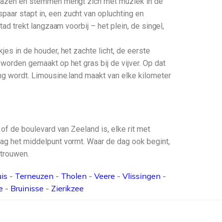
n glazen en stemmen mengt zich met muziek in de
paar stapt in, een zucht van opluchting en
tad trekt langzaam voorbij – het plein, de singel,
jes in de houder, het zachte licht, de eerste
 worden gemaakt op het gras bij de vijver. Op dat
ring wordt. Limousine.land maakt van elke kilometer
 of de boulevard van Zeeland is, elke rit met
 dag het middelpunt vormt. Waar de dag ook begint,
rtrouwen.
uis
-
Terneuzen
-
Tholen
-
Veere
-
Vlissingen
-
e
-
Bruinisse
-
Zierikzee