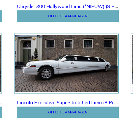
Chrysler 300 Hollywood Limo (*NIEUW) (8 Pers.)
OFFERTE AANVRAGEN
Offerte
C Lambodoors Limo (8 Pers.)
Lincoln Executive Superstretched Limo (8 Pers.)
OFFERTE AANVRAGEN