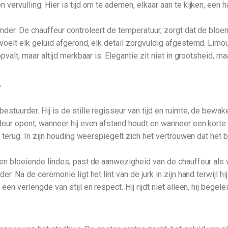
ervulling. Hier is tijd om te ademen, elkaar aan te kijken, een ha
nder. De chauffeur controleert de temperatuur, zorgt dat de bloe
voelt elk geluid afgerond, elk detail zorgvuldig afgestemd. Limo
valt, maar altijd merkbaar is. Elegantie zit niet in grootsheid, maa
r
tuurder. Hij is de stille regisseur van tijd en ruimte, de bewaker
eur opent, wanneer hij even afstand houdt en wanneer een korte bl
p terug. In zijn houding weerspiegelt zich het vertrouwen dat het
n bloeiende lindes, past de aanwezigheid van de chauffeur als van
r. Na de ceremonie ligt het lint van de jurk in zijn hand terwijl h
een verlengde van stijl en respect. Hij rijdt niet alleen, hij beg