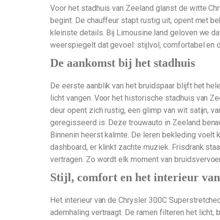
Voor het stadhuis van Zeeland glanst de witte Chrys
begint. De chauffeur stapt rustig uit, opent met 
kleinste details. Bij Limousine.land geloven we da
weerspiegelt dat gevoel: stijlvol, comfortabel en
De aankomst bij het stadhuis
De eerste aanblik van het bruidspaar blijft het he
licht vangen. Voor het historische stadhuis van Z
deur opent zich rustig, een glimp van wit satijn, v
geregisseerd is. Deze trouwauto in Zeeland bena
Binnenin heerst kalmte. De leren bekleding voelt k
dashboard, er klinkt zachte muziek. Frisdrank staat
vertragen. Zo wordt elk moment van bruidsvervoer 
Stijl, comfort en het interieur va
Het interieur van de Chrysler 300C Superstretched 
ademhaling vertraagt. De ramen filteren het licht