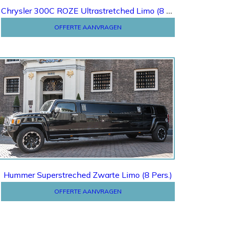
Chrysler 300C ROZE Ultrastretched Limo (8 Pers.)
OFFERTE AANVRAGEN
Offerte
Hummer Superstreched Zwarte Limo (8 Pers.)
OFFERTE AANVRAGEN