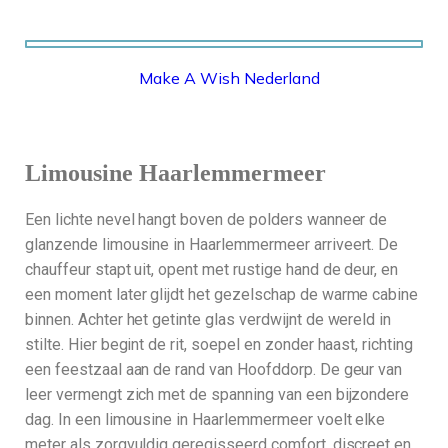
Make A Wish Nederland
MAKE A WISH NEDERLAND
Limousine Haarlemmermeer
Een lichte nevel hangt boven de polders wanneer de
glanzende limousine in Haarlemmermeer arriveert. De
chauffeur stapt uit, opent met rustige hand de deur, en
een moment later glijdt het gezelschap de warme cabine
binnen. Achter het getinte glas verdwijnt de wereld in
stilte. Hier begint de rit, soepel en zonder haast, richting
een feestzaal aan de rand van Hoofddorp. De geur van
leer vermengt zich met de spanning van een bijzondere
dag. In een limousine in Haarlemmermeer voelt elke
meter als zorgvuldig geregisseerd comfort, discreet en