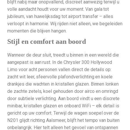
blijft nabij maar onopvallend, discreet aanwezig terwijl u
volle aandacht houdt voor uw moment. Van gala tot
jubileum, van huwelijksdag tot airport transfer – alles
verloopt in harmonie. Wij rijden niet alleen, we begeleiden
momenten die blijven hangen.
Stijl en comfort aan boord
Wanneer de deur sluit, treedt u binnen in een wereld die
aangepast is aan rust. In de Chrysler 300 Hollywood
Limo voor acht personen vallen direct de details op:
zacht wit leer, sfeervolle plafondverlichting en koele
drankjes die wachten in kristallen glazen. Binnen lonken
de zachte zetels, koel gehouden door airco en omringd
door subtiele verlichting. Aan boord vindt u een discrete
minibar, kristallen glazen en onboard WiFi – elk detail is
gericht op uw comfort. Terwijl de wagen soepel over de
N201 glijdt richting Aalsmeer, blijft het tempo van buiten
onbelangrijk. Hier telt alleen het gevoel van ontspannen