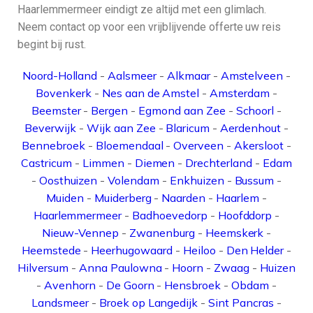
Haarlemmermeer eindigt ze altijd met een glimlach.
Neem contact op voor een vrijblijvende offerte uw reis
begint bij rust.
Noord-Holland
-
Aalsmeer
-
Alkmaar
-
Amstelveen
-
Bovenkerk
-
Nes aan de Amstel
-
Amsterdam
-
Beemster
-
Bergen
-
Egmond aan Zee
-
Schoorl
-
Beverwijk
-
Wijk aan Zee
-
Blaricum
-
Aerdenhout
-
Bennebroek
-
Bloemendaal
-
Overveen
-
Akersloot
-
Castricum
-
Limmen
-
Diemen
-
Drechterland
-
Edam
-
Oosthuizen
-
Volendam
-
Enkhuizen
-
Bussum
-
Muiden
-
Muiderberg
-
Naarden
-
Haarlem
-
Haarlemmermeer
-
Badhoevedorp
-
Hoofddorp
-
Nieuw-Vennep
-
Zwanenburg
-
Heemskerk
-
Heemstede
-
Heerhugowaard
-
Heiloo
-
Den Helder
-
Hilversum
-
Anna Paulowna
-
Hoorn
-
Zwaag
-
Huizen
-
Avenhorn
-
De Goorn
-
Hensbroek
-
Obdam
-
Landsmeer
-
Broek op Langedijk
-
Sint Pancras
-