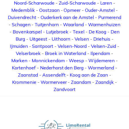
Noord-Scharwoude
-
Zuid-Scharwoude
-
Laren
-
Medemblik
-
Oostzaan
-
Opmeer
-
Ouder-Amstel
-
Duivendrecht
-
Ouderkerk aan de Amstel
-
Purmerend
-
Schagen
-
Tuitjenhorn
-
Waarland
-
Warmenhuizen
-
Bovenkarspel
-
Lutjebroek
-
Texel
-
De Koog
-
Den
Burg
-
Uitgeest
-
Uithoorn
-
Velsen
-
Driehuis
-
IJmuiden
-
Santpoort
-
Velsen-Noord
-
Velsen-Zuid
-
Velserbroek
-
Broek in Waterland
-
Ilpendam
-
Marken
-
Monnickendam
-
Weesp
-
Wijdemeren
-
Kortenhoef
-
Nederhorst den Berg
-
Wormerland
-
Zaanstad
-
Assendelft
-
Koog aan de Zaan
-
Krommenie
-
Wormerveer
-
Zaandam
-
Zaandijk
-
Zandvoort