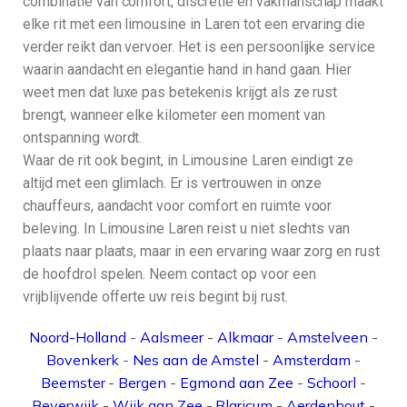
combinatie van comfort, discretie en vakmanschap maakt
elke rit met een limousine in Laren tot een ervaring die
verder reikt dan vervoer. Het is een persoonlijke service
waarin aandacht en elegantie hand in hand gaan. Hier
weet men dat luxe pas betekenis krijgt als ze rust
brengt, wanneer elke kilometer een moment van
ontspanning wordt.
Waar de rit ook begint, in Limousine Laren eindigt ze
altijd met een glimlach. Er is vertrouwen in onze
chauffeurs, aandacht voor comfort en ruimte voor
beleving. In Limousine Laren reist u niet slechts van
plaats naar plaats, maar in een ervaring waar zorg en rust
de hoofdrol spelen. Neem contact op voor een
vrijblijvende offerte uw reis begint bij rust.
Noord-Holland
-
Aalsmeer
-
Alkmaar
-
Amstelveen
-
Bovenkerk
-
Nes aan de Amstel
-
Amsterdam
-
Beemster
-
Bergen
-
Egmond aan Zee
-
Schoorl
-
Beverwijk
-
Wijk aan Zee
-
Blaricum
-
Aerdenhout
-