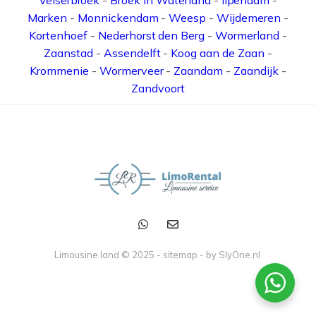
Velserbroek
-
Broek in Waterland
-
Ilpendam
-
Marken
-
Monnickendam
-
Weesp
-
Wijdemeren
-
Kortenhoef
-
Nederhorst den Berg
-
Wormerland
-
Zaanstad
-
Assendelft
-
Koog aan de Zaan
-
Krommenie
-
Wormerveer
-
Zaandam
-
Zaandijk
-
Zandvoort
Limousine.land © 2025 -
sitemap
- by
SlyOne.nl