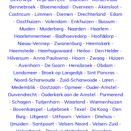
Bennebroek
-
Bloemendaal
-
Overveen
-
Akersloot
-
Castricum
-
Limmen
-
Diemen
-
Drechterland
-
Edam
-
Oosthuizen
-
Volendam
-
Enkhuizen
-
Bussum
-
Muiden
-
Muiderberg
-
Naarden
-
Haarlem
-
Haarlemmermeer
-
Badhoevedorp
-
Hoofddorp
-
Nieuw-Vennep
-
Zwanenburg
-
Heemskerk
-
Heemstede
-
Heerhugowaard
-
Heiloo
-
Den Helder
-
Hilversum
-
Anna Paulowna
-
Hoorn
-
Zwaag
-
Huizen
-
Avenhorn
-
De Goorn
-
Hensbroek
-
Obdam
-
Landsmeer
-
Broek op Langedijk
-
Sint Pancras
-
Noord-Scharwoude
-
Zuid-Scharwoude
-
Laren
-
Medemblik
-
Oostzaan
-
Opmeer
-
Ouder-Amstel
-
Duivendrecht
-
Ouderkerk aan de Amstel
-
Purmerend
-
Schagen
-
Tuitjenhorn
-
Waarland
-
Warmenhuizen
-
Bovenkarspel
-
Lutjebroek
-
Texel
-
De Koog
-
Den
Burg
-
Uitgeest
-
Uithoorn
-
Velsen
-
Driehuis
-
IJmuiden
-
Santpoort
-
Velsen-Noord
-
Velsen-Zuid
-