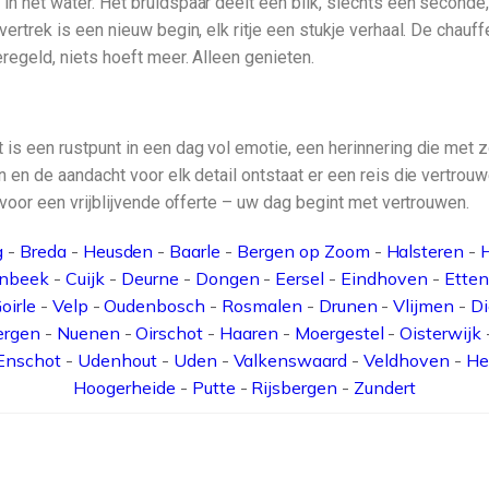
in het water. Het bruidspaar deelt een blik, slechts een seconde,
ertrek is een nieuw begin, elk ritje een stukje verhaal. De chauffe
eregeld, niets hoeft meer. Alleen genieten.
 is een rustpunt in een dag vol emotie, een herinnering die met 
en en de aandacht voor elk detail ontstaat er een reis die vertro
p voor een vrijblijvende offerte – uw dag begint met vertrouwen.
g
-
Breda
-
Heusden
-
Baarle
-
Bergen op Zoom
-
Halsteren
-
enbeek
-
Cuijk
-
Deurne
-
Dongen
-
Eersel
-
Eindhoven
-
Etten
oirle
-
Velp
-
Oudenbosch
-
Rosmalen
-
Drunen
-
Vlijmen
-
D
ergen
-
Nuenen
-
Oirschot
-
Haaren
-
Moergestel
-
Oisterwijk
Enschot
-
Udenhout
-
Uden
-
Valkenswaard
-
Veldhoven
-
He
Hoogerheide
-
Putte
-
Rijsbergen
-
Zundert