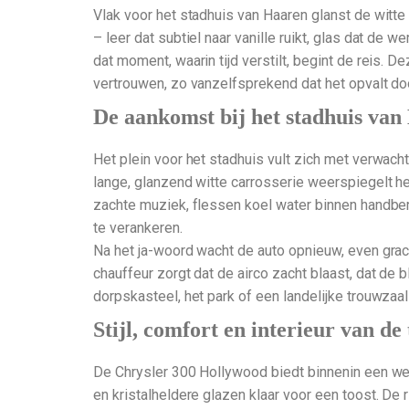
Vlak voor het stadhuis van Haaren glanst de witte 
– leer dat subtiel naar vanille ruikt, glas dat de w
dat moment, waarin tijd verstilt, begint de reis. 
vertrouwen, zo vanzelfsprekend dat het opvalt door
De aankomst bij het stadhuis va
Het plein voor het stadhuis vult zich met verwa
lange, glanzend witte carrosserie weerspiegelt het
zachte muziek, flessen koel water binnen handberei
te verankeren.
Na het ja-woord wacht de auto opnieuw, even gracie
chauffeur zorgt dat de airco zacht blaast, dat de b
dorpskasteel, het park of een landelijke trouwzaal 
Stijl, comfort en interieur van d
De Chrysler 300 Hollywood biedt binnenin een were
en kristalheldere glazen klaar voor een toost. De