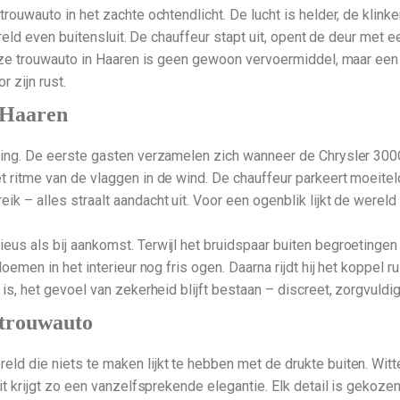
trouwauto in het zachte ochtendlicht. De lucht is helder, de klink
ereld even buitensluit. De chauffeur stapt uit, opent de deur met e
Deze trouwauto in Haaren is geen gewoon vervoermiddel, maar een s
 zijn rust.
n Haaren
chting. De eerste gasten verzamelen zich wanneer de Chrysler 3
 ritme van de vlaggen in de wind. De chauffeur parkeert moeitelo
k – alles straalt aandacht uit. Voor een ogenblik lijkt de wereld 
us als bij aankomst. Terwijl het bruidspaar buiten begroetingen 
loemen in het interieur nog fris ogen. Daarna rijdt hij het koppel 
is, het gevoel van zekerheid blijft bestaan – discreet, zorgvuldig,
e trouwauto
ld die niets te maken lijkt te hebben met de drukte buiten. Witte
 rit krijgt zo een vanzelfsprekende elegantie. Elk detail is geko