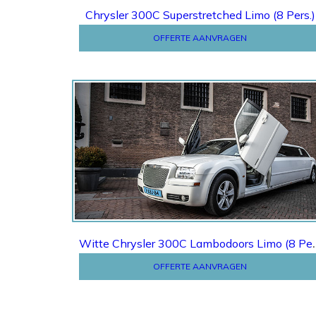
Chrysler 300C Superstretched Limo (8 Pers.)
OFFERTE AANVRAGEN
Offerte
Witte Chrysler 300
OFFERTE AANVRAGEN