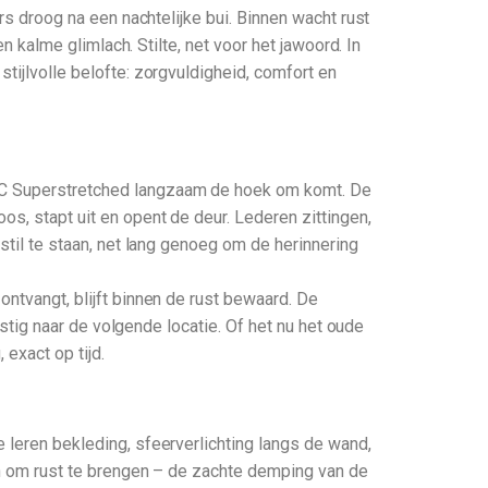
ers droog na een nachtelijke bui. Binnen wacht rust
en kalme glimlach. Stilte, net voor het jawoord. In
tijlvolle belofte: zorgvuldigheid, comfort en
00C Superstretched langzaam de hoek om komt. De
os, stapt uit en opent de deur. Lederen zittingen,
stil te staan, net lang genoeg om de herinnering
ontvangt, blijft binnen de rust bewaard. De
rustig naar de volgende locatie. Of het nu het oude
 exact op tijd.
 leren bekleding, sfeerverlichting langs de wand,
zen om rust te brengen – de zachte demping van de