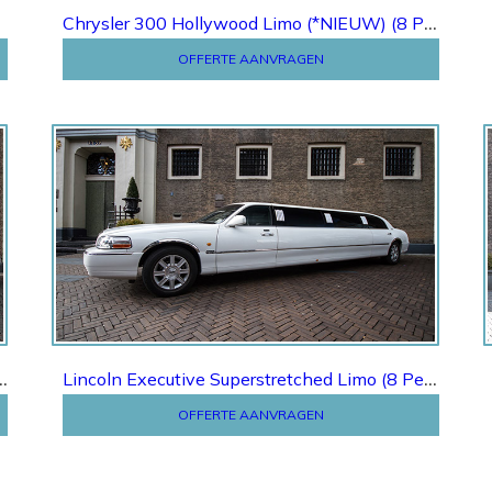
Chrysler 300 Hollywood Limo (*NIEUW) (8 Pers.)
OFFERTE AANVRAGEN
Offerte
C Lambodoors Limo (8 Pers.)
Lincoln Executive Superstretched Limo (8 Pers.)
OFFERTE AANVRAGEN