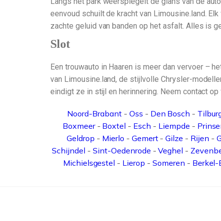
Langs het park weerspiegelt de glans van de auto 
eenvoud schuilt de kracht van Limousine.land. Elk v
zachte geluid van banden op het asfalt. Alles is g
Slot
Een trouwauto in Haaren is meer dan vervoer – het
van Limousine.land, de stijlvolle Chrysler-modell
eindigt ze in stijl en herinnering. Neem contact o
Noord-Brabant
-
Oss
-
Den Bosch
-
Tilbur
Boxmeer
-
Boxtel
-
Esch
-
Liempde
-
Prins
Geldrop
-
Mierlo
-
Gemert
-
Gilze
-
Rijen
-
G
Schijndel
-
Sint-Oedenrode
-
Veghel
-
Zevenb
Michielsgestel
-
Lierop
-
Someren
-
Berkel-