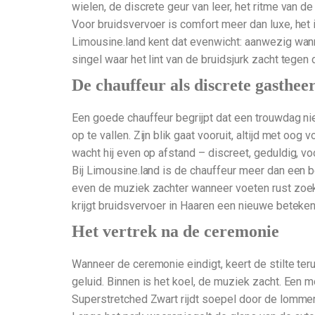
wielen, de discrete geur van leer, het ritme van 
Voor bruidsvervoer is comfort meer dan luxe, het 
Limousine.land kent dat evenwicht: aanwezig wa
singel waar het lint van de bruidsjurk zacht tegen d
De chauffeur als discrete gasthee
Een goede chauffeur begrijpt dat een trouwdag niet
op te vallen. Zijn blik gaat vooruit, altijd met oo
wacht hij even op afstand – discreet, geduldig, vo
Bij Limousine.land is de chauffeur meer dan een be
even de muziek zachter wanneer voeten rust zoeken
krijgt bruidsvervoer in Haaren een nieuwe betekeni
Het vertrek na de ceremonie
Wanneer de ceremonie eindigt, keert de stilte te
geluid. Binnen is het koel, de muziek zacht. Een 
Superstretched Zwart rijdt soepel door de lommerri