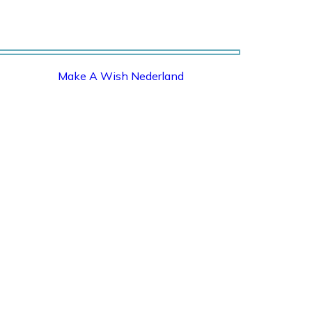
Make A Wish Nederland
MAKE A WISH NEDERLAND