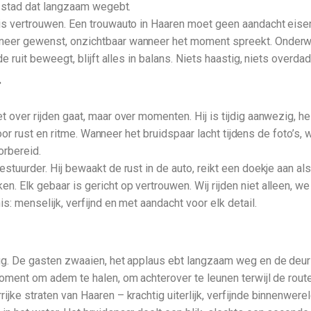
de stad dat langzaam wegebt.
is vertrouwen. Een trouwauto in Haaren moet geen aandacht eisen
nneer gewenst, onzichtbaar wanneer het moment spreekt. Onderw
e ruit beweegt, blijft alles in balans. Niets haastig, niets overdad
r
 over rijden gaat, maar over momenten. Hij is tijdig aanwezig, h
g voor rust en ritme. Wanneer het bruidspaar lacht tijdens de foto’
orbereid.
stuurder. Hij bewaakt de rust in de auto, reikt een doekje aan al
. Elk gebaar is gericht op vertrouwen. Wij rijden niet alleen, 
s: menselijk, verfijnd en met aandacht voor elk detail.
rug. De gasten zwaaien, het applaus ebt langzaam weg en de deur
moment om adem te halen, om achterover te leunen terwijl de rou
jke straten van Haaren – krachtig uiterlijk, verfijnde binnenwerel