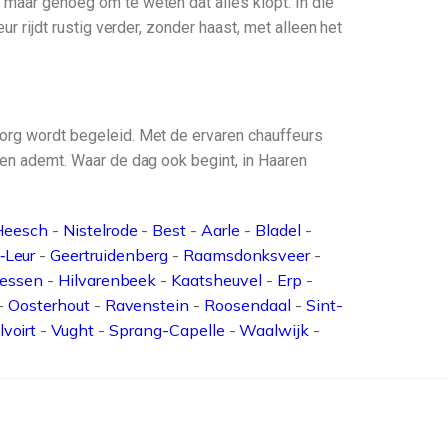
 maar genoeg om te weten dat alles klopt. In die
ur rijdt rustig verder, zonder haast, met alleen het
zorg wordt begeleid. Met de ervaren chauffeurs
uwen ademt. Waar de dag ook begint, in Haaren
Heesch
-
Nistelrode
-
Best
-
Aarle
-
Bladel
-
‑Leur
-
Geertruidenberg
-
Raamsdonksveer
-
iessen
-
Hilvarenbeek
-
Kaatsheuvel
-
Erp
-
-
Oosterhout
-
Ravenstein
-
Roosendaal
-
Sint-
lvoirt
-
Vught
-
Sprang-Capelle
-
Waalwijk
-