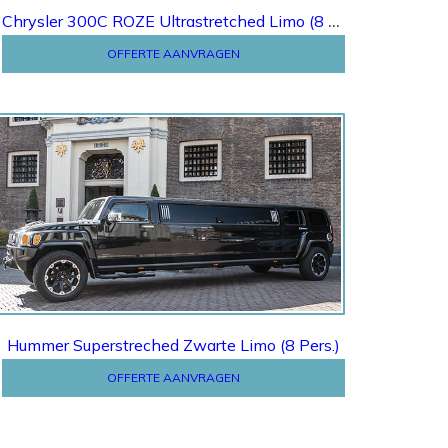
Chrysler 300C ROZE Ultrastretched Limo (8 Pers.)
OFFERTE AANVRAGEN
Offerte
Hummer Superstreched Zwarte Limo (8 Pers.)
OFFERTE AANVRAGEN