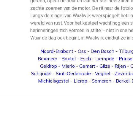
gereed, opent de deur en laat het stel neerzitten in
zachte zoemen van de motor. De rit naar de fot
Langs de singel van Waalwijk weerspiegelt het lint 
wereld van rust. Voor het kasteel wacht nog een seri
herinneringen zich vormen in stilte – niet in snelh
Waar de dag ook begint, in Waalwijk eindigt ze in 
Noord-Brabant
-
Oss
-
Den Bosch
-
Tilbur
Boxmeer
-
Boxtel
-
Esch
-
Liempde
-
Prins
Geldrop
-
Mierlo
-
Gemert
-
Gilze
-
Rijen
-
G
Schijndel
-
Sint-Oedenrode
-
Veghel
-
Zevenb
Michielsgestel
-
Lierop
-
Someren
-
Berkel-