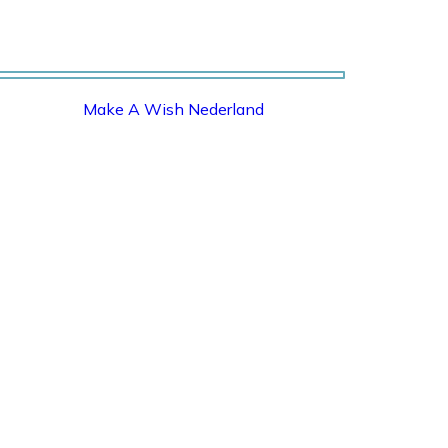
Make A Wish Nederland
MAKE A WISH NEDERLAND