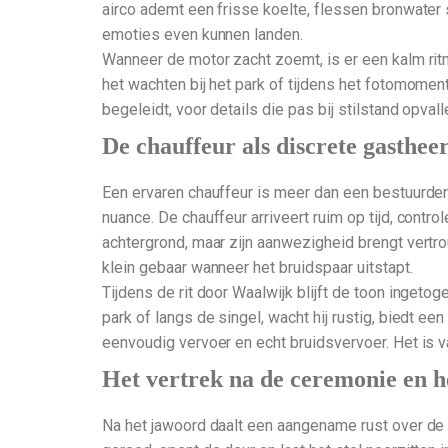
airco ademt een frisse koelte, flessen bronwater
emoties even kunnen landen.
Wanneer de motor zacht zoemt, is er een kalm ritm
het wachten bij het park of tijdens het fotomoment
begeleidt, voor details die pas bij stilstand opva
De chauffeur als discrete gasthee
Een ervaren chauffeur is meer dan een bestuurder; h
nuance. De chauffeur arriveert ruim op tijd, contro
achtergrond, maar zijn aanwezigheid brengt vertrou
klein gebaar wanneer het bruidspaar uitstapt.
Tijdens de rit door Waalwijk blijft de toon ingeto
park of langs de singel, wacht hij rustig, biedt e
eenvoudig vervoer en echt bruidsvervoer. Het is 
Het vertrek na de ceremonie en 
Na het jawoord daalt een aangename rust over de d