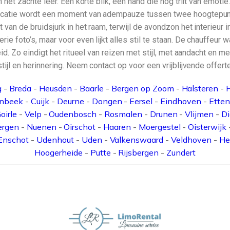
 het zachte leer. Een korte blik, een hand die nog trilt van emotie.
olocatie wordt een moment van adempauze tussen twee hoogtepun
van de bruidsjurk in het raam, terwijl de avondzon het interieur i
e foto’s, maar voor even lijkt alles stil te staan. De chauffeur wa
eid. Zo eindigt het ritueel van reizen met stijl, met aandacht en m
stijl en herinnering. Neem contact op voor een vrijblijvende offe
g
-
Breda
-
Heusden
-
Baarle
-
Bergen op Zoom
-
Halsteren
-
enbeek
-
Cuijk
-
Deurne
-
Dongen
-
Eersel
-
Eindhoven
-
Etten
oirle
-
Velp
-
Oudenbosch
-
Rosmalen
-
Drunen
-
Vlijmen
-
D
ergen
-
Nuenen
-
Oirschot
-
Haaren
-
Moergestel
-
Oisterwijk
Enschot
-
Udenhout
-
Uden
-
Valkenswaard
-
Veldhoven
-
He
Hoogerheide
-
Putte
-
Rijsbergen
-
Zundert