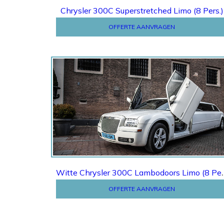
Chrysler 300C Superstretched Limo (8 Pers.)
OFFERTE AANVRAGEN
Offerte
Witte Chrysler 300
OFFERTE AANVRAGEN