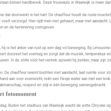
 staan binnen handbereik. Deze trouwauto in Waalwijk is meer dan
e dat doorwerkt in het hart. De chauffeur houdt de route moeitelo
 voelt verzorgd. Hier rijdt men niet gehaast, maar met aandacht.
llen en de herinnering vormgeven.
r
ij is het anker van rust op een dag vol beweging. Bij Limousine.la
leert discreet het voertuig en zorgt dat de muziek, temperatuur en 
wen. In de stilte vóór het vertrek spreekt hij zelden, maar zijn z
gen. De chauffeur neemt bochten met aandacht, laat ruimte voor st
en hand aan voor evenwicht, reikt een flesje water aan met een kni
vakmanschap, respect en stijl in één beweging samengebracht.
het fotomoment
ag. Buiten het stadhuis van Waalwijk wacht de witte Chrysler opn