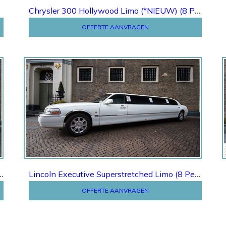
Chrysler 300 Hollywood Limo (*NIEUW) (8 Pers.)
OFFERTE AANVRAGEN
Offerte
C Lambodoors Limo (8 Pers.)
Lincoln Executive Superstretched Limo (8 Pers.)
OFFERTE AANVRAGEN