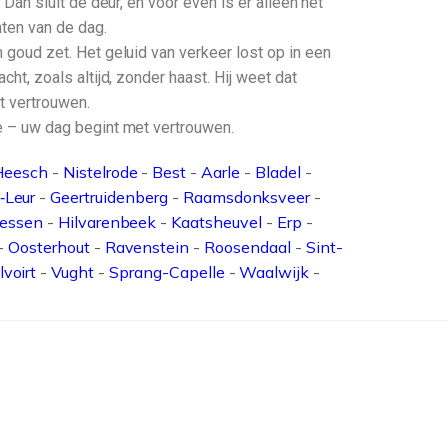
 Dan sluit de deur, en voor even is er alleen het
ten van de dag.
n goud zet. Het geluid van verkeer lost op in een
cht, zoals altijd, zonder haast. Hij weet dat
et vertrouwen.
rte – uw dag begint met vertrouwen.
Heesch
-
Nistelrode
-
Best
-
Aarle
-
Bladel
-
‑Leur
-
Geertruidenberg
-
Raamsdonksveer
-
iessen
-
Hilvarenbeek
-
Kaatsheuvel
-
Erp
-
-
Oosterhout
-
Ravenstein
-
Roosendaal
-
Sint-
lvoirt
-
Vught
-
Sprang-Capelle
-
Waalwijk
-