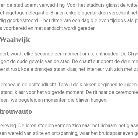
lder, de stad ademt verwachting. Voor het stadhuis glanst de witte
met ingetogen elegantie. Binnen enkele ogenblikken verschijnt het b
ldig georkestreerd – het ritme van een dag die even tijdloos als p
is voorbereid en met aandacht wordt gereden.
 Waalwijk
adert, wordt elke seconde een moment om te onthouden. De Chrys
gelt de oude gevels van de stad. De chauffeur opent de deur met
erst rust; koele drankjes staan klaar, het interieur vult zich met 
oes in de ochtendlucht. Terwijl de klokken beginnen te luiden, k
fstand, klaar voor het volgende moment. De rit naar de ceremonie
 alleen, we begeleiden momenten die blijven hangen.
e trouwauto
eleving. De leren stoelen vormen zich naar het lichaam, het glasw
een wereld van stilte en ontspanning, waar het bruidspaar even g