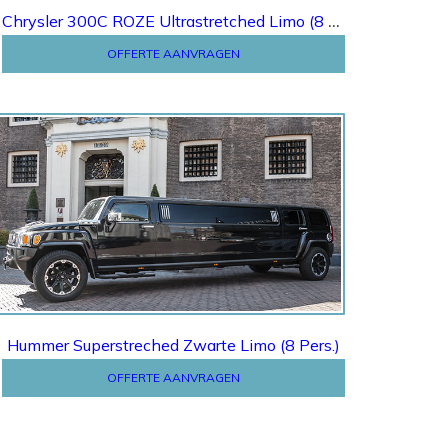
Chrysler 300C ROZE Ultrastretched Limo (8 Pers.)
OFFERTE AANVRAGEN
Offerte
Hummer Superstreched Zwarte Limo (8 Pers.)
OFFERTE AANVRAGEN