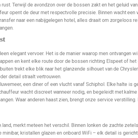
ust. Terwijl de avondzon over de bossen zakt en het geluid van st
eur opent de deur met respectvolle precisie. Binnen wacht een we
n transfer naar een nabijgelegen hotel, alles draait om zorgeloos
hangen.
st
een elegant vervoer. Het is de manier waarop men ontvangen wil 
tappen en kent elke route door de bossen richting Elspeet of het 
, buiten trekt elke blik naar het glanzende silhouet van de Chrysl
eder detail straalt vertrouwen.
eluwemeer, een diner of een vlucht vanaf Schiphol. Elke halte is 
 chauffeur wacht discreet wanneer nodig, en begeleidt met kalme 
hangen. Waar anderen haast zien, brengt onze service verstilling
e.land, merkt meteen het verschil. Binnen lonken de zachte zetel
e minibar, kristallen glazen en onboard WiFi – elk detail is geric