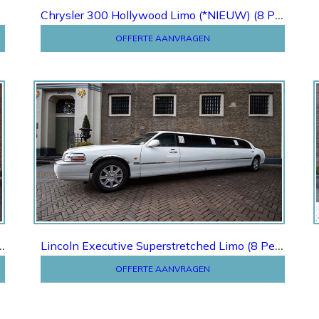
Chrysler 300 Hollywood Limo (*NIEUW) (8 Pers.)
OFFERTE AANVRAGEN
Offerte
C Lambodoors Limo (8 Pers.)
Lincoln Executive Superstretched Limo (8 Pers.)
OFFERTE AANVRAGEN