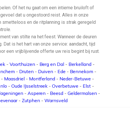
elen. Of het nu gaat om een intieme bruiloft of
 gevoel dat u ongestoord reist. Alles in onze
n smetteloos en de ritplanning is strak geregeld
trole.
oment van stilte na het feest. Wanneer de deuren
 Dat is het hart van onze service: aandacht, tijd
 een vrijblijvende offerte uw reis begint bij rust.
oek
-
Voorthuizen
-
Berg en Dal
-
Berkelland
-
inchem
-
Druten
-
Duiven
-
Ede
-
Bennekom
-
-
Maasdriel
-
Montferland
-
Neder-Betuwe
-
nlo
-
Oude IJsselstreek
-
Overbetuwe
-
Elst
-
ageningen
-
Asperen
-
Beesd
-
Geldermalsen
-
evenaar
-
Zutphen
-
Warnsveld