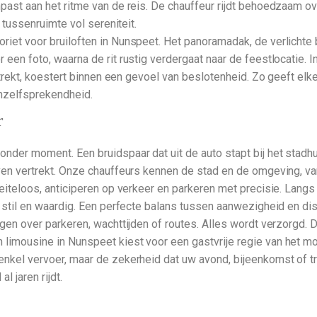
ast aan het ritme van de reis. De chauffeur rijdt behoedzaam ove
n tussenruimte vol sereniteit.
riet voor bruiloften in Nunspeet. Het panoramadak, de verlichte
 een foto, waarna de rit rustig verdergaat naar de feestlocatie.
ijtrekt, koestert binnen een gevoel van beslotenheid. Zo geeft el
anzelfsprekendheid.
r
nder moment. Een bruidspaar dat uit de auto stapt bij het stadh
haven vertrekt. Onze chauffeurs kennen de stad en de omgeving,
oeiteloos, anticiperen op verkeer en parkeren met precisie. Lan
t stil en waardig. Een perfecte balans tussen aanwezigheid en dis
rgen over parkeren, wachttijden of routes. Alles wordt verzorgd. 
imousine in Nunspeet kiest voor een gastvrije regie van het mome
nkel vervoer, maar de zekerheid dat uw avond, bijeenkomst of tra
l jaren rijdt.