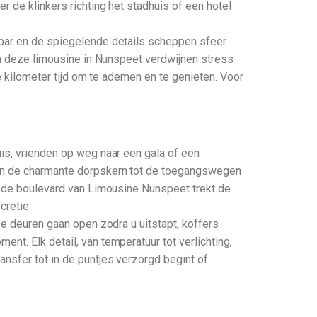
r de klinkers richting het stadhuis of een hotel
 bar en de spiegelende details scheppen sfeer.
 In deze limousine in Nunspeet verdwijnen stress
ke kilometer tijd om te ademen en te genieten. Voor
uis, vrienden op weg naar een gala of een
 van de charmante dorpskern tot de toegangswegen
gs de boulevard van Limousine Nunspeet trekt de
cretie.
De deuren gaan open zodra u uitstapt, koffers
nt. Elk detail, van temperatuur tot verlichting,
nsfer tot in de puntjes verzorgd begint of