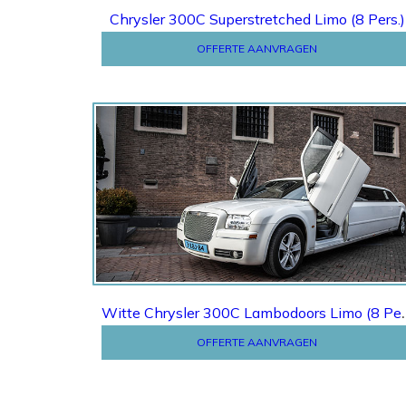
Chrysler 300C Superstretched Limo (8 Pers.)
OFFERTE AANVRAGEN
Offerte
Witte Chrysler 300
OFFERTE AANVRAGEN