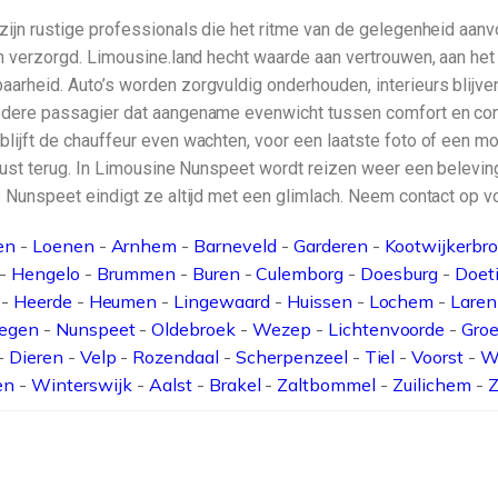
zijn rustige professionals die het ritme van de gelegenheid aanvo
en verzorgd. Limousine.land hecht waarde aan vertrouwen, aan het
aarheid. Auto’s worden zorgvuldig onderhouden, interieurs blijve
iedere passagier dat aangename evenwicht tussen comfort en con
blijft de chauffeur even wachten, voor een laatste foto of een m
 rust terug. In Limousine Nunspeet wordt reizen weer een beleving.
 Nunspeet eindigt ze altijd met een glimlach. Neem contact op voor
en
-
Loenen
-
Arnhem
-
Barneveld
-
Garderen
-
Kootwijkerbr
-
Hengelo
-
Brummen
-
Buren
-
Culemborg
-
Doesburg
-
Doet
-
Heerde
-
Heumen
-
Lingewaard
-
Huissen
-
Lochem
-
Laren
egen
-
Nunspeet
-
Oldebroek
-
Wezep
-
Lichtenvoorde
-
Groe
-
Dieren
-
Velp
-
Rozendaal
-
Scherpenzeel
-
Tiel
-
Voorst
-
W
en
-
Winterswijk
-
Aalst
-
Brakel
-
Zaltbommel
-
Zuilichem
-
Z