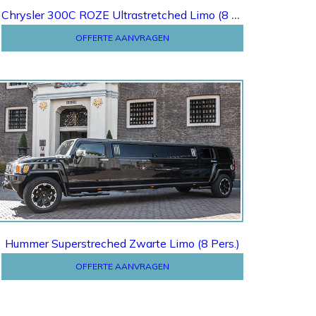
Chrysler 300C ROZE Ultrastretched Limo (8 Pers.)
OFFERTE AANVRAGEN
Offerte
Hummer Superstreched Zwarte Limo (8 Pers.)
OFFERTE AANVRAGEN