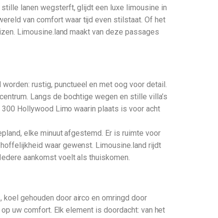
ille lanen wegsterft, glijdt een luxe limousine in
reld van comfort waar tijd even stilstaat. Of het
 reizen. Limousine.land maakt van deze passages
worden: rustig, punctueel en met oog voor detail.
centrum. Langs de bochtige wegen en stille villa’s
er 300 Hollywood Limo waarin plaats is voor acht
gepland, elke minuut afgestemd. Er is ruimte voor
hoffelijkheid waar gewenst. Limousine.land rijdt
. Iedere aankomst voelt als thuiskomen.
s, koel gehouden door airco en omringd door
ht op uw comfort. Elk element is doordacht: van het