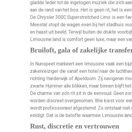
gladde leder tot de ingetogen muziek die zich aanp
aan de rand van het bos. Het is geen rit, het is ee
De Chrysler 300C Superstretched Limo is een favo
Meestal stopt de wagen even bij het stadhuis voor
en haast uit beeld. Terwijl buiten de drukte voorb
Limousine.land is comfort geen luxe, maar een v
Bruiloft, gala of zakelijke transfe
In Nunspeet markeert een limousine vaak een bijzo
zakenreiziger die vanaf een hotel naar de lucht
richting Harderwijk of Apeldoorn. Zij navigeren m
zwarte Hummer alle blikken, maar binnen blijft he
De charme van zo’n rit zit in de eenvoud. Geen zo
worden discreet overgenomen. Wie kiest voor een l
wordt professioneel afgestemd. Zo ontstaat niet e
eindigt. Dat is de belofte waarmee Limousine.land a
Rust, discretie en vertrouwen