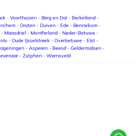
oek
-
Voorthuizen
-
Berg en Dal
-
Berkelland
-
inchem
-
Druten
-
Duiven
-
Ede
-
Bennekom
-
-
Maasdriel
-
Montferland
-
Neder-Betuwe
-
nlo
-
Oude IJsselstreek
-
Overbetuwe
-
Elst
-
ageningen
-
Asperen
-
Beesd
-
Geldermalsen
-
evenaar
-
Zutphen
-
Warnsveld