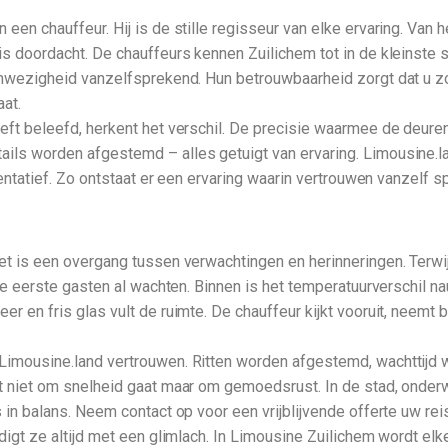
en chauffeur. Hij is de stille regisseur van elke ervaring. Van he
s doordacht. De chauffeurs kennen Zuilichem tot in de kleinste st
aanwezigheid vanzelfsprekend. Hun betrouwbaarheid zorgt dat u 
aat.
eeft beleefd, herkent het verschil. De precisie waarmee de deure
ils worden afgestemd – alles getuigt van ervaring. Limousine.l
esentatief. Zo ontstaat er een ervaring waarin vertrouwen vanzelf 
t is een overgang tussen verwachtingen en herinneringen. Terwijl d
de eerste gasten al wachten. Binnen is het temperatuurverschil nauw
r en fris glas vult de ruimte. De chauffeur kijkt vooruit, neemt 
 Limousine.land vertrouwen. Ritten worden afgestemd, wachttijd
t niet om snelheid gaat maar om gemoedsrust. In de stad, onderwe
in balans. Neem contact op voor een vrijblijvende offerte uw reis 
digt ze altijd met een glimlach. In Limousine Zuilichem wordt elke