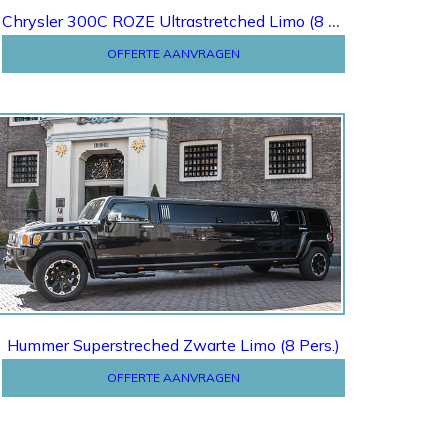
Chrysler 300C ROZE Ultrastretched Limo (8 Pers.)
OFFERTE AANVRAGEN
Offerte
Hummer Superstreched Zwarte Limo (8 Pers.)
OFFERTE AANVRAGEN