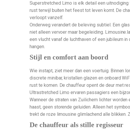
Superstretched Limo is elk detail een uitnodiging 
rust terwijl buiten het feest tot leven komt. De c
verloopt vanzelf.
Onderweg verandert de beleving subtiel. Een glas k
niet alleen vervoer maar begeleiding. Limousine.l
een vlucht vanaf de luchthaven of een jubileum in 
hangen.
Stijl en comfort aan boord
Wie instapt, ziet meer dan een voertuig. Binnen l
discrete minibar, kristallen glazen en onboard WiF
rust te komen. De chauffeur opent de deur met res
Ultrastretched Limo ervaren passagiers een bijzond
Wanneer de straten van Zuilichem lichter worden e
haast, geen storende geluiden. Alleen het symbool
trekt de roze limousine glimlachend alle blikken.
De chauffeur als stille regisseur