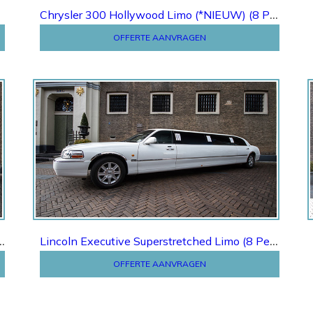
Chrysler 300 Hollywood Limo (*NIEUW) (8 Pers.)
OFFERTE AANVRAGEN
Offerte
C Lambodoors Limo (8 Pers.)
Lincoln Executive Superstretched Limo (8 Pers.)
OFFERTE AANVRAGEN