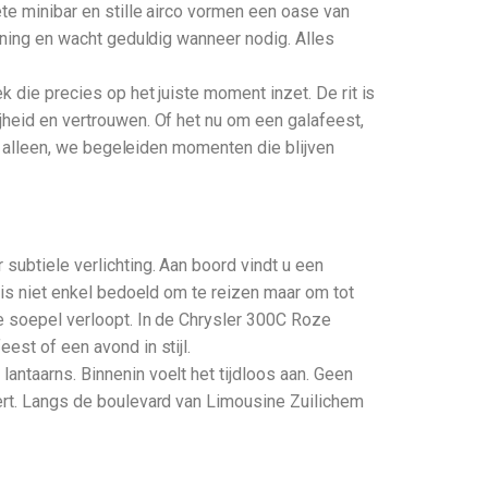
ete minibar en stille airco vormen een oase van
anning en wacht geduldig wanneer nodig. Alles
k die precies op het juiste moment inzet. De rit is
jheid en vertrouwen. Of het nu om een galafeest,
iet alleen, we begeleiden momenten die blijven
subtiele verlichting. Aan boord vindt u een
m is niet enkel bedoeld om te reizen maar om tot
te soepel verloopt. In de Chrysler 300C Roze
est of een avond in stijl.
antaarns. Binnenin voelt het tijdloos aan. Geen
oert. Langs de boulevard van Limousine Zuilichem