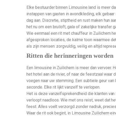
Elke bestuurder binnen Limousine.land is meer dan e
instappen van gasten in avondkleding, elk gebaar i
dag aan. Discretie, stiptheid en rust maken hun 
het nu om een bruiloft, gala of zakelijke transfer g
Wie eenmaal een rit met chauffeur in Zuilichem h
afgesproken locaties, de kalme toon waarmee deta
als zijn mensen: zorgvuldig, veilig en altijd repr
Ritten die herinneringen worden
Een limousine in Zuilichem is meer dan vervoer. He
het hotel aan de rivier, of naar de feestzaal waar 
voegen naar uw stemming. Een subtiele geur van lee
seconde. Elke rit lijkt vanzelf te verlopen.
Het is deze vanzelfsprekendheid die klanten van
verloopt naadloos. Wie met ons reist, weet dat he
feest. Alles voelt verzorgd zonder nadruk, precies 
Waar de rit ook begint, in Limousine Zuilichem ein