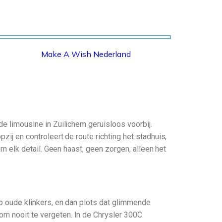
Make A Wish Nederland
MAKE A WISH NEDERLAND
de limousine in Zuilichem geruisloos voorbij.
zij en controleert de route richting het stadhuis,
 om elk detail. Geen haast, geen zorgen, alleen het
op oude klinkers, en dan plots dat glimmende
om nooit te vergeten. In de Chrysler 300C