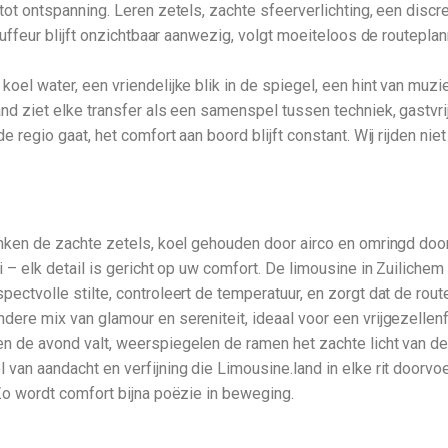
tot ontspanning. Leren zetels, zachte sfeerverlichting, een discr
hauffeur blijft onzichtbaar aanwezig, volgt moeiteloos de routepl
oel water, een vriendelijke blik in de spiegel, een hint van muzie
and ziet elke transfer als een samenspel tussen techniek, gastvri
de regio gaat, het comfort aan boord blijft constant. Wij rijden n
onken de zachte zetels, koel gehouden door airco en omringd door 
i – elk detail is gericht op uw comfort. De limousine in Zuiliche
pectvolle stilte, controleert de temperatuur, en zorgt dat de rou
ere mix van glamour en sereniteit, ideaal voor een vrijgezellenfe
n de avond valt, weerspiegelen de ramen het zachte licht van de l
 van aandacht en verfijning die Limousine.land in elke rit doorv
 Zo wordt comfort bijna poëzie in beweging.