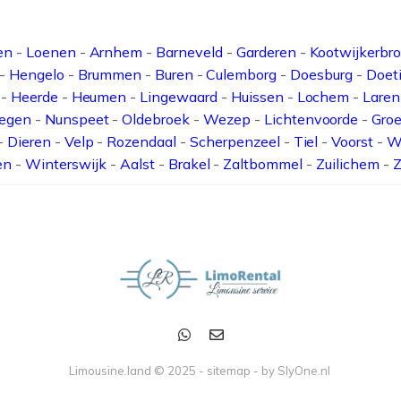
en
-
Loenen
-
Arnhem
-
Barneveld
-
Garderen
-
Kootwijkerbr
-
Hengelo
-
Brummen
-
Buren
-
Culemborg
-
Doesburg
-
Doet
-
Heerde
-
Heumen
-
Lingewaard
-
Huissen
-
Lochem
-
Laren
egen
-
Nunspeet
-
Oldebroek
-
Wezep
-
Lichtenvoorde
-
Groe
-
Dieren
-
Velp
-
Rozendaal
-
Scherpenzeel
-
Tiel
-
Voorst
-
W
en
-
Winterswijk
-
Aalst
-
Brakel
-
Zaltbommel
-
Zuilichem
-
Z
Limousine.land © 2025 -
sitemap
- by
SlyOne.nl