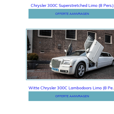
Chrysler 300C Superstretched Limo (8 Pers.)
OFFERTE AANVRAGEN
Offerte
Witte Chrysler 300
OFFERTE AANVRAGEN