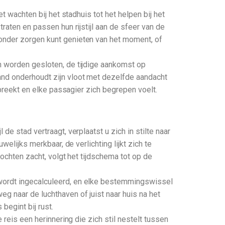
t wachten bij het stadhuis tot het helpen bij het
raten en passen hun rijstijl aan de sfeer van de
zonder zorgen kunt genieten van het moment, of
n worden gesloten, de tijdige aankomst op
and onderhoudt zijn vloot met dezelfde aandacht
spreekt en elke passagier zich begrepen voelt.
e stad vertraagt, verplaatst u zich in stilte naar
elijks merkbaar, de verlichting lijkt zich te
bochten zacht, volgt het tijdschema tot op de
 wordt ingecalculeerd, en elke bestemmingswissel
g naar de luchthaven of juist naar huis na het
begint bij rust.
 reis een herinnering die zich stil nestelt tussen